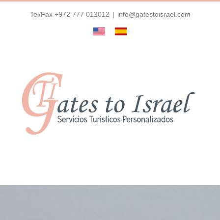
Skip
Tel/Fax +972 777 012012
|
info@gatestoisrael.com
to
content
English
Español
Go to...