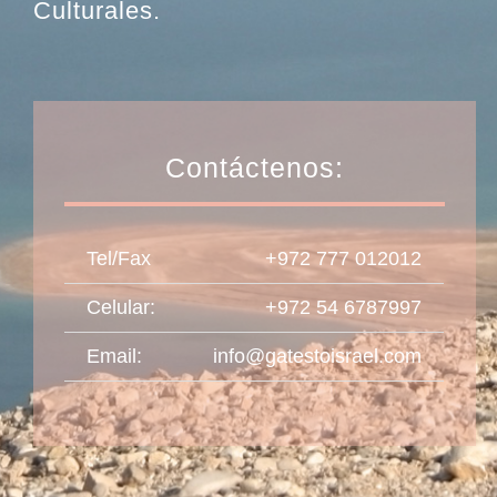
Culturales.
Contáctenos:
Tel/Fax
+972 777 012012
Celular
:
+972 54 6787997
Email:
info@gatestoisrael.com